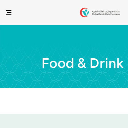
gle
ion
Food & Drink