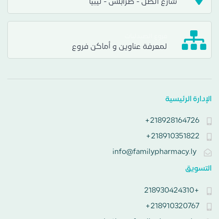
شارع الظل - طرابلس - ليبيا
فروع الصيدليات
لمعرفة عناوين و أماكن فروع
الإدارة الرئيسية
218928164726+
218910351822+
info@familypharmacy.ly
التسويق
+218930424310
218910320767+